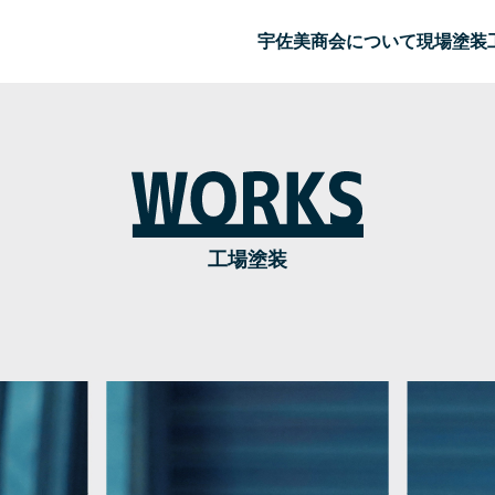
宇佐美商会について
現場塗装
工場塗装